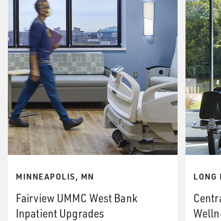
MINNEAPOLIS, MN
LONG 
Fairview UMMC West Bank
Centr
Inpatient Upgrades
Welln